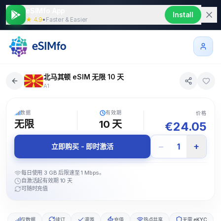
eSIMfo App
Install
★ 4.9
•
Faster & Easier
北马其顿 eSIM 无限 10 天
A1
5G
数据
有效期
价格
无限
10
天
€
24.05
−
+
1
立即购买 - 即时激活
每日使用 3 GB 后限速至 1 Mbps。
自激活起有效期 10 天
可随时充值
仅数据
续订
漫游
充值
热点共享
无需 eKYC