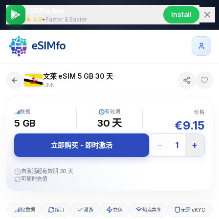
eSIMfo App
Install
★ 4.9
•
Faster & Easier
文莱 eSIM 5 GB 30 天
UNN
5G
数据
有效期
价格
5 GB
30
天
€
9.15
−
+
1
立即购买 - 即时激活
自激活起有效期 30 天
可随时充值
仅数据
续订
漫游
充值
热点共享
无需 eKYC