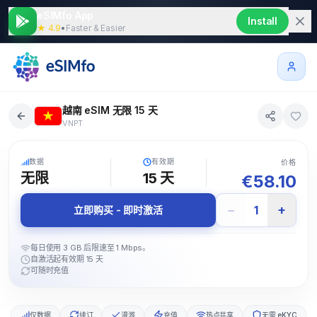
eSIMfo App
Install
★ 4.9
•
Faster & Easier
越南 eSIM 无限 15 天
VNPT
5G
数据
有效期
价格
无限
15
天
€
58.10
−
+
1
立即购买 - 即时激活
每日使用 3 GB 后限速至 1 Mbps。
自激活起有效期 15 天
可随时充值
仅数据
续订
漫游
充值
热点共享
无需 eKYC