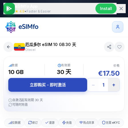
eSIMfo App
Install
★ 4.9
•
Faster & Easier
厄瓜多尔 eSIM 10 GB 30 天
Otecel
5G
数据
有效期
价格
10 GB
30
天
€
17.50
−
+
1
立即购买 - 即时激活
自激活起有效期 30 天
可随时充值
仅数据
续订
漫游
充值
热点共享
无需 eKYC