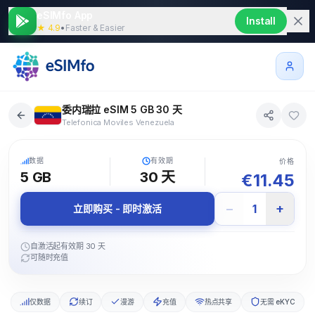
eSIMfo App
Install
★ 4.9
•
Faster & Easier
委内瑞拉 eSIM 5 GB 30 天
Telefonica Moviles Venezuela
5G
数据
有效期
价格
5 GB
30
天
€
11.45
−
+
1
立即购买 - 即时激活
自激活起有效期 30 天
可随时充值
仅数据
续订
漫游
充值
热点共享
无需 eKYC