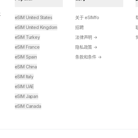
让
eSIM United States
关于 eSIMfo
eSIM United Kingdom
招聘
eSIM Turkey
法律声明
→
eSIM France
隐私政策
→
eSIM Spain
条款和条件
→
eSIM China
eSIM Italy
eSIM UAE
eSIM Japan
eSIM Canada