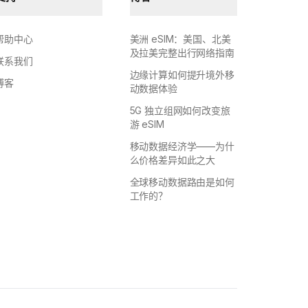
帮助中心
美洲 eSIM：美国、北美
及拉美完整出行网络指南
联系我们
边缘计算如何提升境外移
博客
动数据体验
5G 独立组网如何改变旅
游 eSIM
移动数据经济学——为什
么价格差异如此之大
全球移动数据路由是如何
工作的？