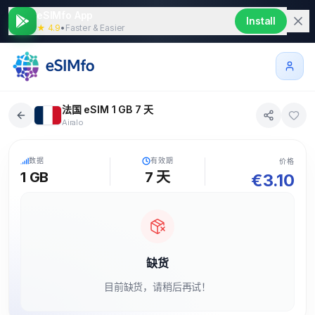
eSIMfo App
Install
★ 4.9
•
Faster & Easier
法国 eSIM 1 GB 7 天
Airalo
5G
数据
有效期
价格
1 GB
7
天
€
3.10
缺货
目前缺货，请稍后再试！