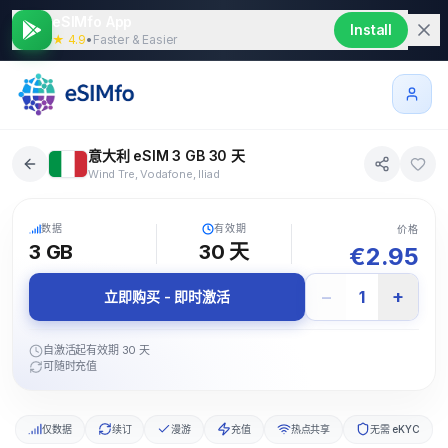
eSIMfo App
Install
★ 4.9
•
Faster & Easier
意大利 eSIM 3 GB 30 天
Wind Tre, Vodafone, Iliad
5G
数据
有效期
价格
3 GB
30
天
€
2.95
−
+
1
立即购买 - 即时激活
自激活起有效期 30 天
可随时充值
仅数据
续订
漫游
充值
热点共享
无需 eKYC