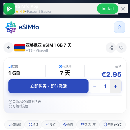
eSIMfo App
Install
★ 4.9
•
Faster & Easier
亚美尼亚 eSIM 1 GB 7 天
MTS - Vivacell
5G
数据
有效期
价格
1 GB
7
天
€
2.95
−
+
1
立即购买 - 即时激活
自激活起有效期 7 天
可随时充值
仅数据
续订
漫游
充值
热点共享
无需 eKYC