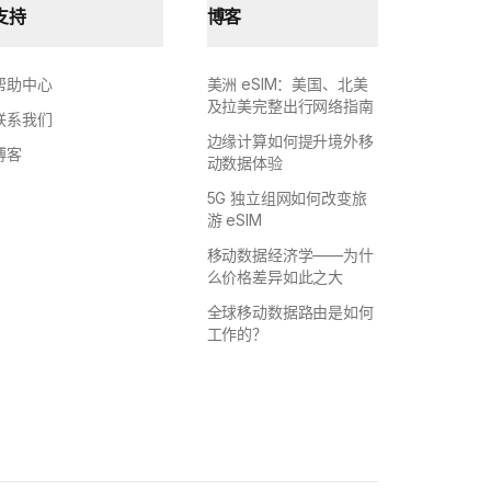
支持
博客
帮助中心
美洲 eSIM：美国、北美
及拉美完整出行网络指南
联系我们
边缘计算如何提升境外移
博客
动数据体验
5G 独立组网如何改变旅
游 eSIM
移动数据经济学——为什
么价格差异如此之大
全球移动数据路由是如何
工作的？