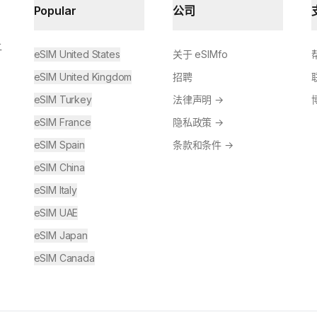
Popular
公司
让
eSIM United States
关于 eSIMfo
eSIM United Kingdom
招聘
eSIM Turkey
法律声明
→
eSIM France
隐私政策
→
eSIM Spain
条款和条件
→
eSIM China
eSIM Italy
eSIM UAE
eSIM Japan
eSIM Canada