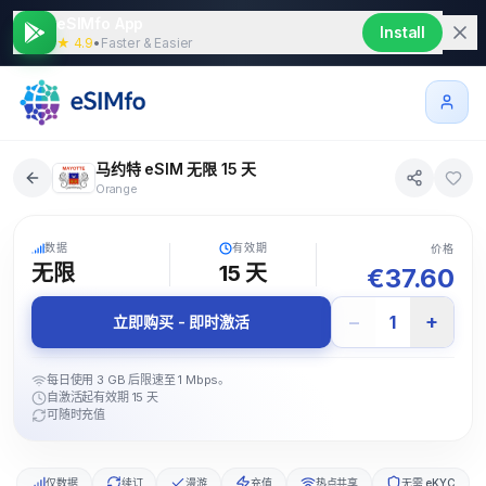
eSIMfo App
Install
★ 4.9
•
Faster & Easier
马约特 eSIM 无限 15 天
Orange
5G
数据
有效期
价格
无限
15
天
€
37.60
−
+
1
立即购买 - 即时激活
每日使用 3 GB 后限速至 1 Mbps。
自激活起有效期 15 天
可随时充值
仅数据
续订
漫游
充值
热点共享
无需 eKYC