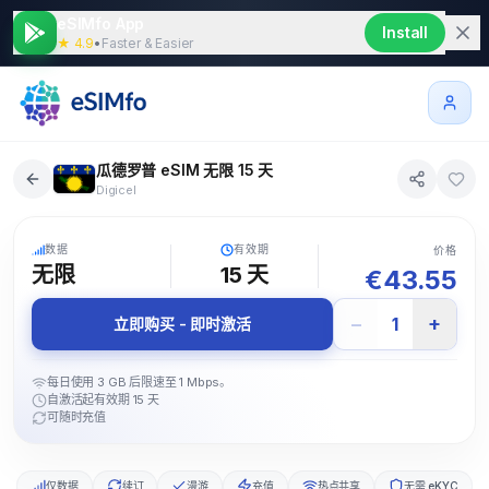
eSIMfo App
Install
★ 4.9
•
Faster & Easier
瓜德罗普 eSIM 无限 15 天
Digicel
5G
数据
有效期
价格
无限
15
天
€
43.55
−
+
1
立即购买 - 即时激活
每日使用 3 GB 后限速至 1 Mbps。
自激活起有效期 15 天
可随时充值
仅数据
续订
漫游
充值
热点共享
无需 eKYC