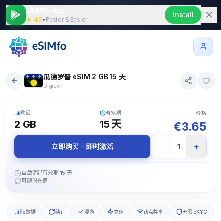
eSIMfo App
Install
★ 4.9
•
Faster & Easier
瓜德罗普 eSIM 2 GB 15 天
Digicel
5G
数据
有效期
价格
2 GB
15
天
€
3.65
−
+
1
立即购买 - 即时激活
自激活起有效期 15 天
可随时充值
仅数据
续订
漫游
充值
热点共享
无需 eKYC