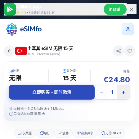
eSIMfo App
Install
★ 4.9
•
Faster & Easier
土耳其 eSIM 无限 15 天
Turk Telekom (Avea)
5G
数据
有效期
价格
无限
15
天
€
24.80
−
+
1
立即购买 - 即时激活
每日使用 3 GB 后限速至 1 Mbps。
自激活起有效期 15 天
仅数据
续订
漫游
热点共享
无需 eKYC