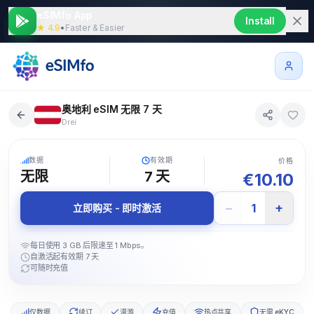
eSIMfo App
Install
★ 4.9
•
Faster & Easier
奥地利 eSIM 无限 7 天
Drei
5G
数据
有效期
价格
无限
7
天
€
10.10
−
+
1
立即购买 - 即时激活
每日使用 3 GB 后限速至 1 Mbps。
自激活起有效期 7 天
可随时充值
仅数据
续订
漫游
充值
热点共享
无需 eKYC