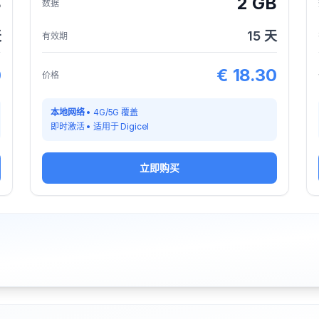
B
2 GB
数据
天
15
天
有效期
0
€
18.30
价格
本地网络
•
4G/5G 覆盖
即时激活
•
适用于
Digicel
立即购买