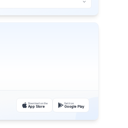
Download on the
Get it on
App Store
Google Play