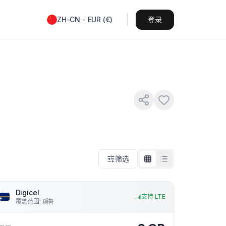
ZH-CN
-
EUR
(
€
)
登录
筛选
Digicel
支持 LTE
覆盖范围
:
瑙鲁