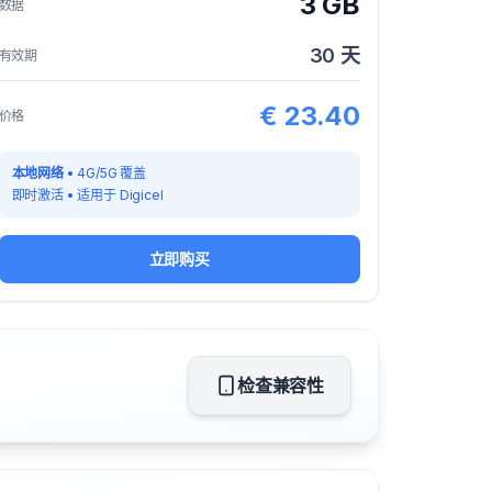
3 GB
数据
30
天
有效期
€
23.40
价格
本地网络
•
4G/5G 覆盖
即时激活
•
适用于
Digicel
立即购买
检查兼容性