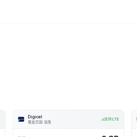
Digicel
E
支持 LTE
覆盖范围
:
瑙鲁