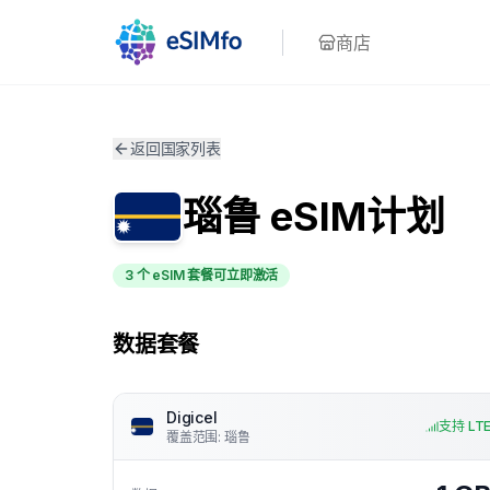
商店
返回国家列表
瑙鲁
eSIM计划
3 个 eSIM 套餐可立即激活
数据套餐
Digicel
支持 LT
覆盖范围
:
瑙鲁