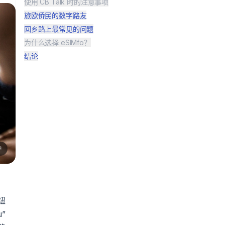
使用 CB Talk 时的注意事项
旅欧侨民的数字路友
回乡路上最常见的问题
为什么选择 eSIMfo？
结论
钟
纽
”