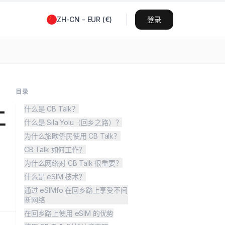
ZH-CN
-
EUR
(
€
)
登录
目录
什么是 CB Talk？
工
什么是 Sıla Yolu（回乡之路）？
为什么旅欧侨民使用 CB Talk？
CB Talk 如何工作？
为什么网络对 CB Talk 很重要？
什么是 eSIM 技术？
通过 eSIMfo 在回乡路上享受不间
断网络
在回乡路上使用 eSIM 的优势