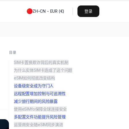
ZH-CN
-
EUR
(
€
)
登录
目录
SIM卡置换欺诈背后的真实机制
为什么实体SIM卡造成了这个问题
eSIM如何彻底改变结构
设备级安全成为守门人
远程配置增加控制与可追溯性
减少旅行期间的风险暴露
使用eSIMfo保障全球连接安全
多配置文件功能提升风险管理
运营商安全随eSIM同步演进