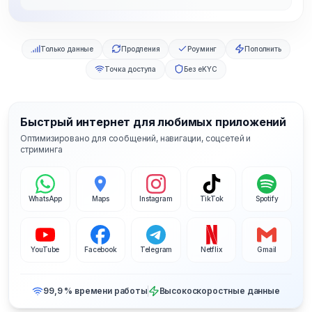
Только данные
Продления
Роуминг
Пополнить
Точка доступа
Без eKYC
Быстрый интернет для любимых приложений
Оптимизировано для сообщений, навигации, соцсетей и
стриминга
WhatsApp
Maps
Instagram
TikTok
Spotify
YouTube
Facebook
Telegram
Netflix
Gmail
99,9 % времени работы
Высокоскоростные данные