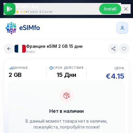
eSIMfo App
Install
★ 4.9
•
Faster & Easier
Франция eSIM 2 GB 15 дни
Airalo
5G
ДАННЫЕ
СРОК ДЕЙСТВИЯ
ЦЕНА
2 GB
15
Дни
€
4.15
Нет в наличии
В данный момент товара нет в наличии,
пожалуйста, попробуйте позже!