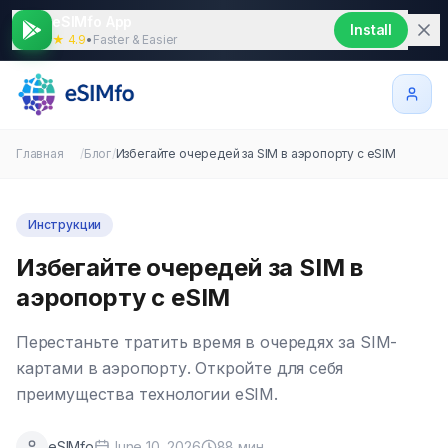
eSIMfo App
Install
★ 4.9
•
Faster & Easier
Главная
/
Блог
/
Избегайте очередей за SIM в аэропорту с eSIM
Инструкции
Избегайте очередей за SIM в
аэропорту с eSIM
Перестаньте тратить время в очередях за SIM-
картами в аэропорту. Откройте для себя
преимущества технологии eSIM.
eSIMfo
June 10, 2026
88
мин