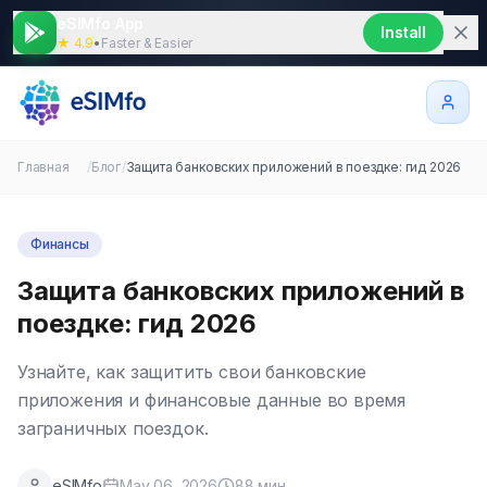
eSIMfo App
Install
★ 4.9
•
Faster & Easier
Главная
/
Блог
/
Защита банковских приложений в поездке: гид 2026
Финансы
Защита банковских приложений в
поездке: гид 2026
Узнайте, как защитить свои банковские
приложения и финансовые данные во время
заграничных поездок.
eSIMfo
May 06, 2026
88
мин