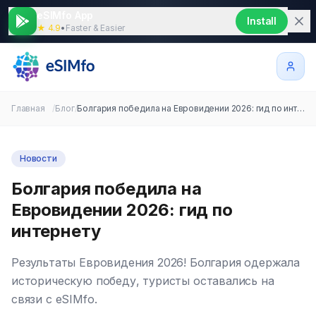
eSIMfo App
Install
★ 4.9
•
Faster & Easier
Главная
/
Блог
/
Болгария победила на Евровидении 2026: гид по интернету
Новости
Болгария победила на
Евровидении 2026: гид по
интернету
Результаты Евровидения 2026! Болгария одержала
историческую победу, туристы оставались на
связи с eSIMfo.