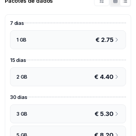
Pacotes de dados
7
dias
€
2.75
1 GB
15
dias
€
4.40
2 GB
30
dias
€
5.30
3 GB
€
8.20
5 GB