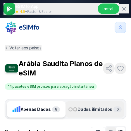
eSIMfo App
Install
★ 4.9
•
Faster & Easier
Voltar aos países
Arábia Saudita
Planos de
eSIM
14 pacotes eSIM prontos para ativação instantânea
Apenas Dados
Dados ilimitados
8
6