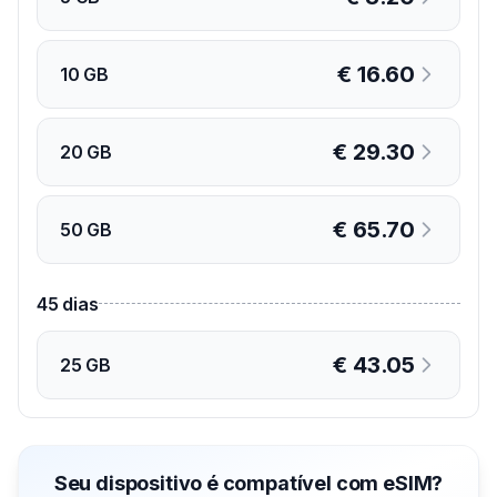
€
16.60
10 GB
€
29.30
20 GB
€
65.70
50 GB
45
dias
€
43.05
25 GB
Seu dispositivo é compatível com eSIM?