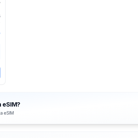
B
s
5
m eSIM?
ta eSIM