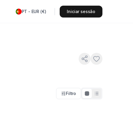
PT
-
EUR
(
€
)
Iniciar sessão
Filtro