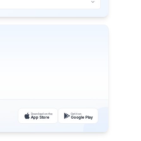
Download on the
Get it on
App Store
Google Play