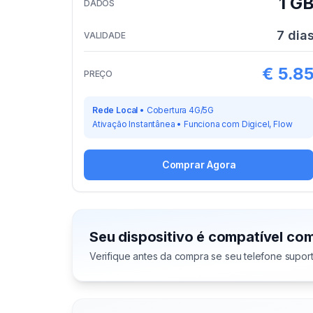
1 G
DADOS
7
dia
VALIDADE
€
5.8
PREÇO
Rede Local
•
Cobertura 4G/5G
Ativação Instantânea
•
Funciona com
Digicel, Flow
Comprar Agora
Seu dispositivo é compatível co
Verifique antes da compra se seu telefone supor