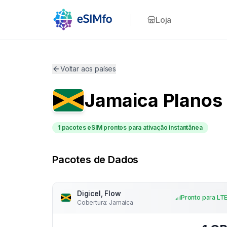
Loja
Voltar aos países
Jamaica
Planos
1 pacotes eSIM prontos para ativação instantânea
Pacotes de Dados
Digicel, Flow
Pronto para LT
Cobertura
:
Jamaica