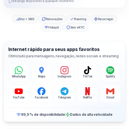
Recarga disponível a qualquer momento
Voz + SMS
Renovações
Roaming
Recarregar
Hotspot
Sem eKYC
Internet rápido para seus apps favoritos
Otimizado para mensagens, navegação, redes sociais e streaming
WhatsApp
Maps
Instagram
TikTok
Spotify
YouTube
Facebook
Telegram
Netflix
Gmail
99,9 % de disponibilidade
Dados de alta velocidade