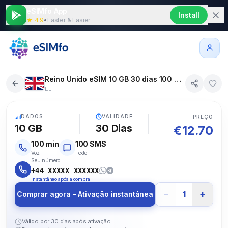
eSIMfo App
Install
★ 4.9
•
Faster & Easier
Reino Unido eSIM 10 GB 30 dias 100 SMS 100 Voz
EE
5G
DADOS
VALIDADE
PREÇO
10 GB
30
Dias
€
12.70
100
min
100
SMS
Voz
Texto
Seu número
+44 XXXXX XXXXXX
Instantâneo após a compra
−
+
1
Comprar agora – Ativação instantânea
Válido por 30 dias após ativação