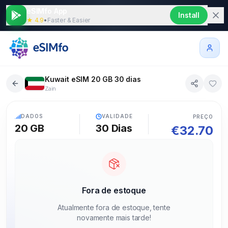
eSIMfo App
Install
★ 4.9
•
Faster & Easier
Kuwait eSIM 20 GB 30 dias
Zain
5G
DADOS
VALIDADE
PREÇO
20 GB
30
Dias
€
32.70
Fora de estoque
Atualmente fora de estoque, tente
novamente mais tarde!