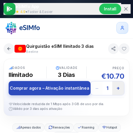
eSIMfo App
Install
★ 4.9
•
Faster & Easier
Quirguistão eSIM Ilimitado 3 dias
Beeline
5G
DADOS
VALIDADE
PREÇO
Ilimitado
3
Dias
€
10.70
−
+
1
Comprar agora – Ativação instantânea
Velocidade reduzida de 1 Mbps após 3 GB de uso por dia.
Válido por 3 dias após ativação
Apenas dados
Renovações
Roaming
Hotspot