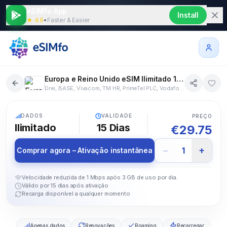
eSIMfo App
Install
★ 4.9
•
Faster & Easier
Europa e Reino Unido eSIM Ilimitado 15 dias
Drei, BASE, Vivacom, TM HR, PrimeTel PLC, Vodafone, 3 DK, Elisa Eesti, DNA Ltd, BOUYGUES TELECOM, Vodafone, WIND, Vodafone, 3, ILIAD, Vodafone, Wind, Bite Latvija, TELE2, Orange, Melita Mobile, KPN, P4, NOS, Vodafone, MEO, Orange, Orange, O2 - SK, T-2, Orange, Telenor SE, 3 United Kingdom
28+ países
5G
DADOS
VALIDADE
PREÇO
Ilimitado
15
Dias
€
29.75
−
+
1
Comprar agora – Ativação instantânea
Velocidade reduzida de 1 Mbps após 3 GB de uso por dia.
Válido por 15 dias após ativação
Recarga disponível a qualquer momento
Apenas dados
Renovações
Roaming
Recarregar