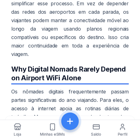
simplificar esse processo. Em vez de depender
das redes dos aeroportos em cada parada, os
viajantes podem manter a conectividade móvel ao
longo da viagem usando planos regionais
compatíveis ou específicos do destino. Isso cria
maior continuidade em toda a experiência de
viagem.
Why Digital Nomads Rarely Depend
on Airport WiFi Alone
Os nômades digitais frequentemente passam
partes significativas do ano viajando. Para eles, o
acesso à internet apoia as rotinas diárias de
trabalho. Mensagens perdidas, uploads atrasados,
reuniões interrompidas e serviços de nuvem
Compartilhar
indisponíveis criam problemas reais de
Loja
Minhas eSIMs
Saldo
Perfil