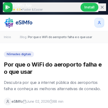
eSIMfo App
Install
★ 4.9
•
Faster & Easier
Início
/
Blog
/
Por que o WiFi do aeroporto falha e o que usar
Nômades digitais
Por que o WiFi do aeroporto falha e
o que usar
Descubra por que a internet pública dos aeroportos
falha e conheça as melhores alternativas de conexão.
eSIMfo
June 02, 2026
88
min