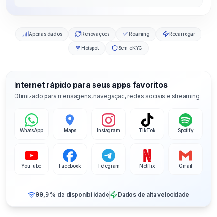
Apenas dados
Renovações
Roaming
Recarregar
Hotspot
Sem eKYC
Internet rápido para seus apps favoritos
Otimizado para mensagens, navegação, redes sociais e streaming
WhatsApp
Maps
Instagram
TikTok
Spotify
YouTube
Facebook
Telegram
Netflix
Gmail
99,9 % de disponibilidade
Dados de alta velocidade