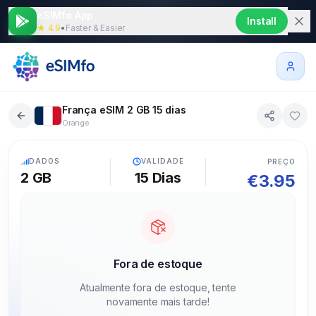
eSIMfo App
Install
★ 4.9
•
Faster & Easier
França eSIM 2 GB 15 dias
Orange
5G
DADOS
VALIDADE
PREÇO
2 GB
15
Dias
€
3.95
Fora de estoque
Atualmente fora de estoque, tente
novamente mais tarde!