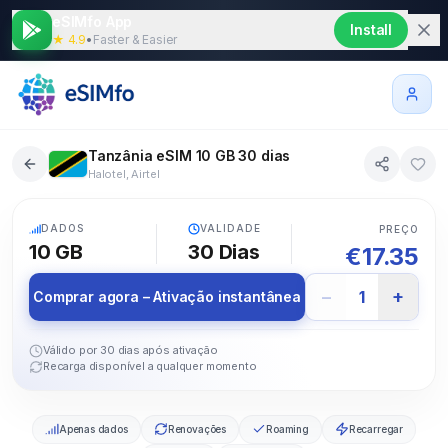
eSIMfo App
Install
★ 4.9
•
Faster & Easier
Tanzânia eSIM 10 GB 30 dias
Halotel, Airtel
5G
DADOS
VALIDADE
PREÇO
10 GB
30
Dias
€
17.35
−
+
1
Comprar agora – Ativação instantânea
Válido por 30 dias após ativação
Recarga disponível a qualquer momento
Apenas dados
Renovações
Roaming
Recarregar