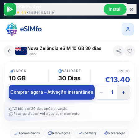
eSIMfo App
Install
★ 4.9
•
Faster & Easier
Nova Zelândia eSIM 10 GB 30 dias
Spark
5G
DADOS
VALIDADE
PREÇO
10 GB
30
Dias
€
13.40
−
+
1
Comprar agora – Ativação instantânea
Válido por 30 dias após ativação
Recarga disponível a qualquer momento
Apenas dados
Renovações
Roaming
Recarregar