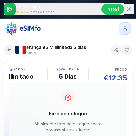
eSIMfo App
Install
★ 4.9
•
Faster & Easier
França eSIM Ilimitado 5 dias
Airalo
5G
DADOS
VALIDADE
PREÇO
Ilimitado
5
Dias
€
12.35
Fora de estoque
Atualmente fora de estoque, tente
novamente mais tarde!