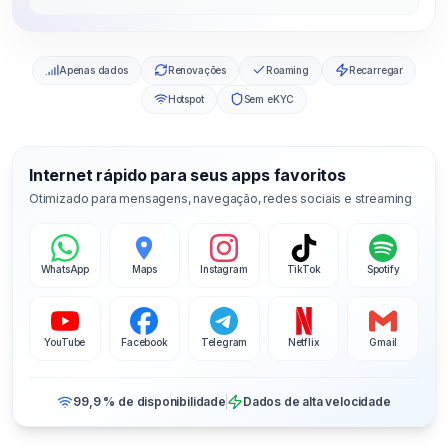
Apenas dados
Renovações
Roaming
Recarregar
Hotspot
Sem eKYC
Internet rápido para seus apps favoritos
Otimizado para mensagens, navegação, redes sociais e streaming
WhatsApp
Maps
Instagram
TikTok
Spotify
YouTube
Facebook
Telegram
Netflix
Gmail
99,9 % de disponibilidade
Dados de alta velocidade