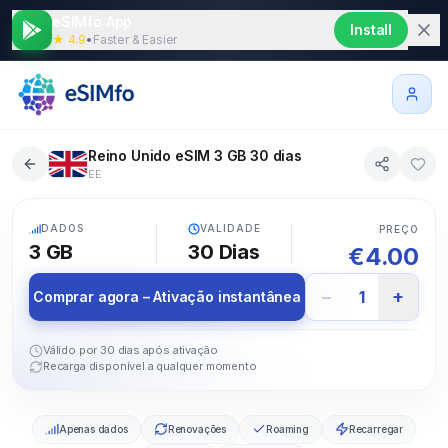
eSIMfo App
Install
★ 4.9
•
Faster & Easier
Reino Unido eSIM 3 GB 30 dias
EE
5G
DADOS
VALIDADE
PREÇO
3 GB
30
Dias
€
4.00
−
+
1
Comprar agora – Ativação instantânea
Válido por 30 dias após ativação
Recarga disponível a qualquer momento
Apenas dados
Renovações
Roaming
Recarregar