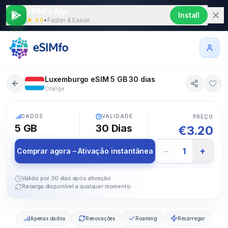
eSIMfo App
Install
★ 4.9
•
Faster & Easier
Luxemburgo eSIM 5 GB 30 dias
Orange
5G
DADOS
VALIDADE
PREÇO
5 GB
30
Dias
€
3.20
−
+
1
Comprar agora – Ativação instantânea
Válido por 30 dias após ativação
Recarga disponível a qualquer momento
Apenas dados
Renovações
Roaming
Recarregar