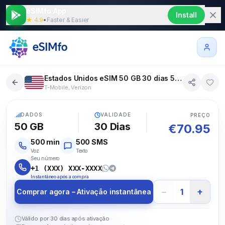
eSIMfo App
Install
★ 4.9
•
Faster & Easier
Estados Unidos eSIM 50 GB 30 dias 500 SMS 500 Voz
T-Mobile, Verizon
5G
DADOS
VALIDADE
PREÇO
50 GB
30
Dias
€
70.95
500
min
500
SMS
Voz
Texto
Seu número
+1 (XXX) XXX-XXXX
Instantâneo após a compra
−
+
1
Comprar agora – Ativação instantânea
Válido por 30 dias após ativação