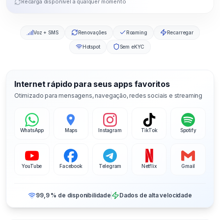
Recarga disponível a qualquer momento
Voz + SMS
Renovações
Roaming
Recarregar
Hotspot
Sem eKYC
Internet rápido para seus apps favoritos
Otimizado para mensagens, navegação, redes sociais e streaming
WhatsApp
Maps
Instagram
TikTok
Spotify
YouTube
Facebook
Telegram
Netflix
Gmail
99,9 % de disponibilidade
Dados de alta velocidade