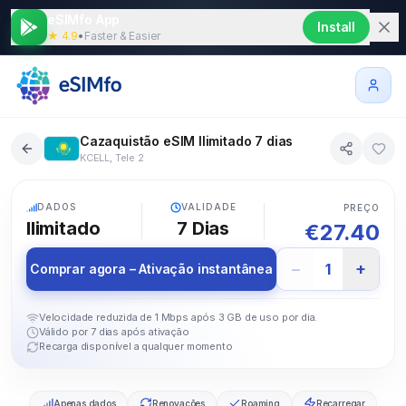
eSIMfo App
Install
★ 4.9
•
Faster & Easier
Cazaquistão eSIM Ilimitado 7 dias
KCELL, Tele 2
5G
DADOS
VALIDADE
PREÇO
Ilimitado
7
Dias
€
27.40
−
+
1
Comprar agora – Ativação instantânea
Velocidade reduzida de 1 Mbps após 3 GB de uso por dia.
Válido por 7 dias após ativação
Recarga disponível a qualquer momento
Apenas dados
Renovações
Roaming
Recarregar