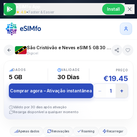
eSIMfo App
Install
★ 4.9
•
Faster & Easier
São Cristóvão e Neves eSIM 5 GB 30 dias
Digicel
5G
DADOS
VALIDADE
PREÇO
5 GB
30
Dias
€
19.45
−
+
1
Comprar agora – Ativação instantânea
Válido por 30 dias após ativação
Recarga disponível a qualquer momento
Apenas dados
Renovações
Roaming
Recarregar