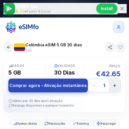
eSIMfo App
Install
★ 4.9
•
Faster & Easier
Colômbia eSIM 5 GB 30 dias
Tigo
5G
DADOS
VALIDADE
PREÇO
5 GB
30
Dias
€
42.65
−
+
1
Comprar agora – Ativação instantânea
Válido por 30 dias após ativação
Recarga disponível a qualquer momento
Apenas dados
Renovações
Roaming
Recarregar