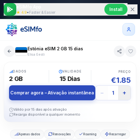
eSIMfo App
Install
★ 4.9
•
Faster & Easier
Estónia eSIM 2 GB 15 dias
Elisa Eesti
5G
DADOS
VALIDADE
PREÇO
2 GB
15
Dias
€
1.85
−
+
1
Comprar agora – Ativação instantânea
Válido por 15 dias após ativação
Recarga disponível a qualquer momento
Apenas dados
Renovações
Roaming
Recarregar