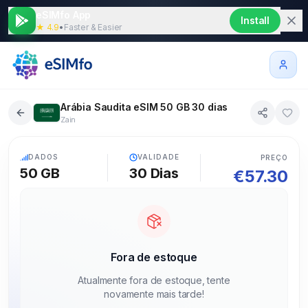
eSIMfo App
Install
★ 4.9
•
Faster & Easier
Arábia Saudita eSIM 50 GB 30 dias
Zain
5G
DADOS
VALIDADE
PREÇO
50 GB
30
Dias
€
57.30
Fora de estoque
Atualmente fora de estoque, tente
novamente mais tarde!