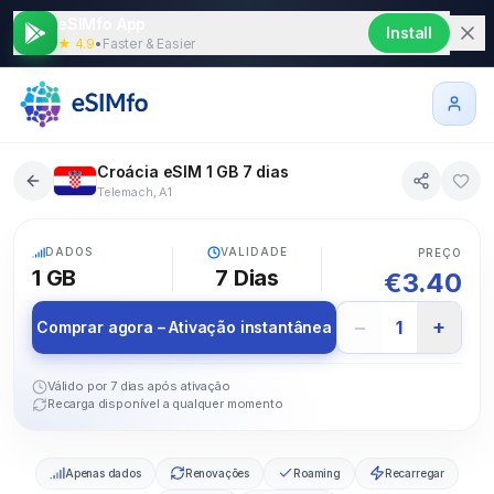
eSIMfo App
Install
★ 4.9
•
Faster & Easier
Croácia eSIM 1 GB 7 dias
Telemach, A1
5G
DADOS
VALIDADE
PREÇO
1 GB
7
Dias
€
3.40
−
+
1
Comprar agora – Ativação instantânea
Válido por 7 dias após ativação
Recarga disponível a qualquer momento
Apenas dados
Renovações
Roaming
Recarregar