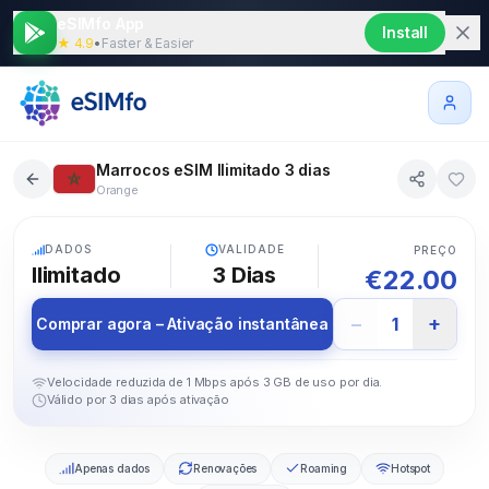
eSIMfo App
Install
★ 4.9
•
Faster & Easier
Marrocos eSIM Ilimitado 3 dias
Orange
5G
DADOS
VALIDADE
PREÇO
Ilimitado
3
Dias
€
22.00
−
+
1
Comprar agora – Ativação instantânea
Velocidade reduzida de 1 Mbps após 3 GB de uso por dia.
Válido por 3 dias após ativação
Apenas dados
Renovações
Roaming
Hotspot