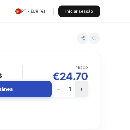
PT
-
EUR
(
€
)
Iniciar sessão
PREÇO
€
24.70
s
−
1
+
ntânea