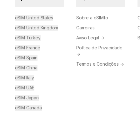
eSIM United States
Sobre a eSIMfo
C
eSIM United Kingdom
Carreiras
C
eSIM Turkey
Aviso Legal
→
B
eSIM France
Política de Privacidade
→
eSIM Spain
Termos e Condições
→
eSIM China
eSIM Italy
eSIM UAE
eSIM Japan
eSIM Canada