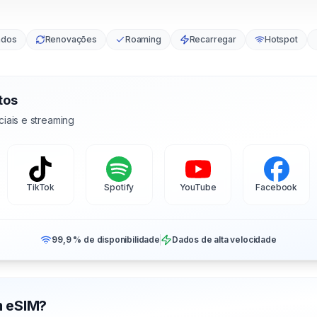
ados
Renovações
Roaming
Recarregar
Hotspot
tos
iais e streaming
TikTok
Spotify
YouTube
Facebook
99,9 % de disponibilidade
Dados de alta velocidade
m eSIM?