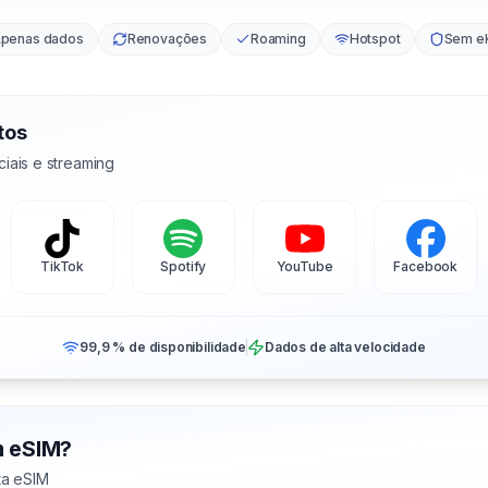
penas dados
Renovações
Roaming
Hotspot
Sem e
tos
iais e streaming
TikTok
Spotify
YouTube
Facebook
99,9 % de disponibilidade
Dados de alta velocidade
m eSIM?
ta eSIM