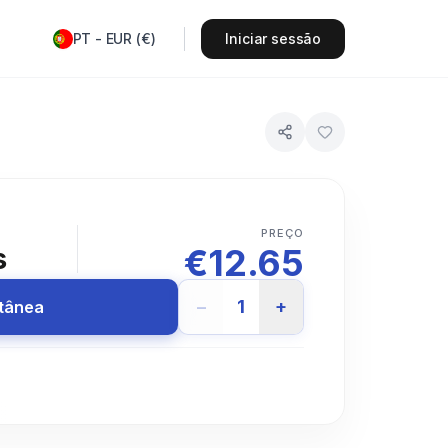
PT
-
EUR
(
€
)
Iniciar sessão
PREÇO
€
12.65
s
−
1
+
ntânea