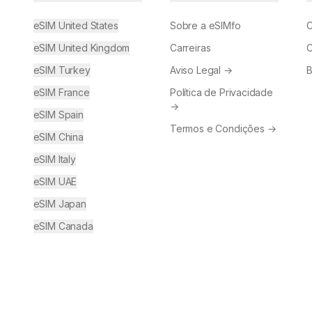
eSIM United States
Sobre a eSIMfo
C
eSIM United Kingdom
Carreiras
C
eSIM Turkey
Aviso Legal
→
B
eSIM France
Política de Privacidade
→
eSIM Spain
Termos e Condições
→
eSIM China
eSIM Italy
eSIM UAE
eSIM Japan
eSIM Canada