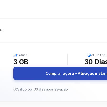
as
5G
DADOS
VALIDADE
3 GB
30
Dia
Comprar agora – Ativação insta
Válido por 30 dias após ativação