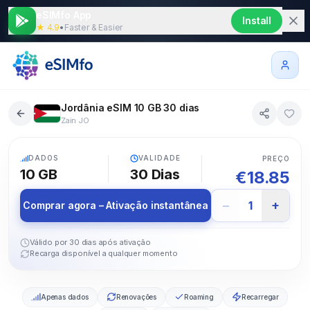
eSIMfo App
Install
★ 4.9
•
Faster & Easier
Jordânia eSIM 10 GB 30 dias
Zain JO
5G
DADOS
VALIDADE
PREÇO
10 GB
30
Dias
€
18.85
−
+
1
Comprar agora – Ativação instantânea
Válido por 30 dias após ativação
Recarga disponível a qualquer momento
Apenas dados
Renovações
Roaming
Recarregar