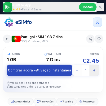
eSIMfo App
Install
★ 4.9
•
Faster & Easier
Portugal eSIM 1 GB 7 dias
NOS, Vodafone, MEO
5G
DADOS
VALIDADE
PREÇO
1 GB
7
Dias
€
2.45
−
+
1
Comprar agora – Ativação instantânea
Válido por 7 dias após ativação
Recarga disponível a qualquer momento
Apenas dados
Renovações
Roaming
Recarregar