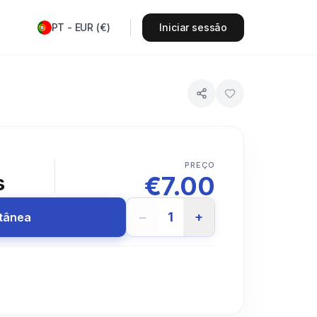
PT
-
EUR
(
€
)
Iniciar sessão
PREÇO
€
7.00
s
−
1
+
ntânea