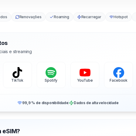
ados
Renovações
Roaming
Recarregar
Hotspot
tos
iais e streaming
TikTok
Spotify
YouTube
Facebook
99,9 % de disponibilidade
Dados de alta velocidade
m eSIM?