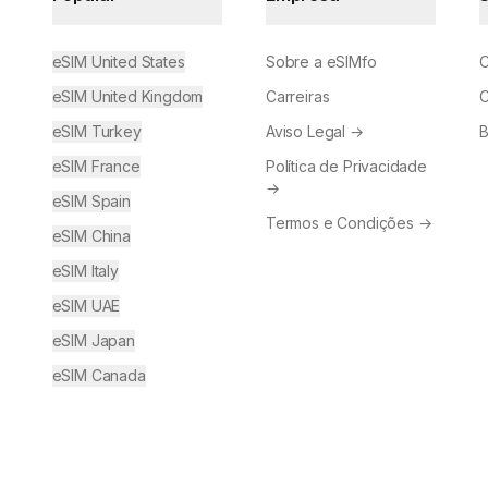
eSIM United States
Sobre a eSIMfo
C
eSIM United Kingdom
Carreiras
C
eSIM Turkey
Aviso Legal
→
B
eSIM France
Política de Privacidade
→
eSIM Spain
Termos e Condições
→
eSIM China
eSIM Italy
eSIM UAE
eSIM Japan
eSIM Canada