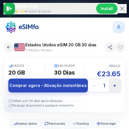
eSIMfo App
Install
★ 4.9
•
Faster & Easier
Estados Unidos eSIM 20 GB 30 dias
T-Mobile, Verizon
5G
DADOS
VALIDADE
PREÇO
20 GB
30
Dias
€
23.65
−
+
1
Comprar agora – Ativação instantânea
Válido por 30 dias após ativação
Recarga disponível a qualquer momento
Apenas dados
Renovações
Roaming
Recarregar