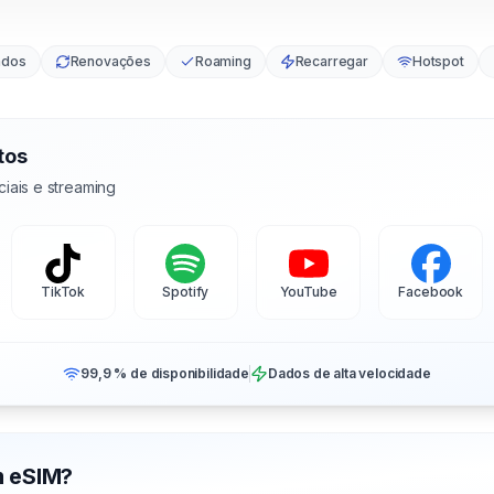
ados
Renovações
Roaming
Recarregar
Hotspot
tos
iais e streaming
TikTok
Spotify
YouTube
Facebook
99,9 % de disponibilidade
Dados de alta velocidade
m eSIM?