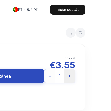
PT
-
EUR
(
€
)
Iniciar sessão
PREÇO
€
3.55
−
1
+
ntânea