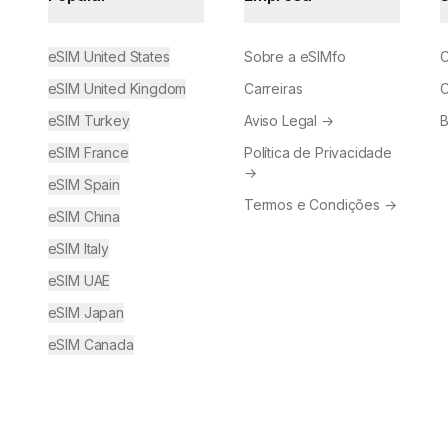
eSIM United States
Sobre a eSIMfo
C
eSIM United Kingdom
Carreiras
C
eSIM Turkey
Aviso Legal
→
B
eSIM France
Política de Privacidade
→
eSIM Spain
Termos e Condições
→
eSIM China
eSIM Italy
eSIM UAE
eSIM Japan
eSIM Canada